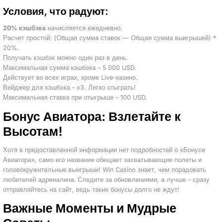
Условия, что радуют:
20% кэшбэка
начисляется ежедневно.
Расчет простой: (Общая сумма ставок — Общая сумма выигрышей) *
20%.
Получать кэшбэк можно один раз в день.
Максимальная сумма кэшбэка – 5 000 USD.
Действует во всех играх, кроме Live-казино.
Вейджер для кэшбэка – х3. Легко отыграть!
Максимальная ставка при отыгрыше – 100 USD.
Бонус Авиатора: Взлетайте к
Высотам!
Хотя в предоставленной информации нет подробностей о «Бонусе
Авиатора», само его название обещает захватывающие полеты и
головокружительные выигрыши! Win Casino знает, чем порадовать
любителей адреналина. Следите за обновлениями, а лучше – сразу
отправляйтесь на сайт, ведь такие бонусы долго не ждут!
Важные Моменты и Мудрые