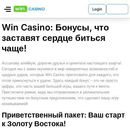
Login
Register
Win Casino: Бонусы, что
заставят сердце биться
чаще!
Ассалому алейкум, дорогие друзья и ценители настоящего азарта!
Сегодня мы с вами окунемся в мир невероятных возможностей и
щедрых даров, которые Win Casino приготовило для каждого, кто
готов прикоснуться к удаче. Здесь каждый бонус – это не просто
цифры, это часть вашей большой игры, вашего пути к мечте.
Пристегните ремни, ведь мы отправляемся в увлекательное
путешествие по бонусным предложениям, что сделают вашу игру
незабываемой!
Приветственный пакет: Ваш старт
к Золоту Востока!