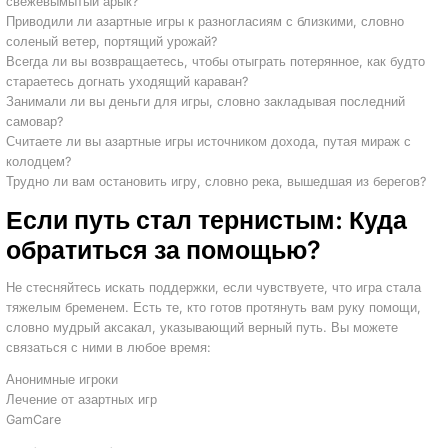
свежевымытый арык?
Приводили ли азартные игры к разногласиям с близкими, словно
соленый ветер, портящий урожай?
Всегда ли вы возвращаетесь, чтобы отыграть потерянное, как будто
стараетесь догнать уходящий караван?
Занимали ли вы деньги для игры, словно закладывая последний
самовар?
Считаете ли вы азартные игры источником дохода, путая мираж с
колодцем?
Трудно ли вам остановить игру, словно река, вышедшая из берегов?
Если путь стал тернистым: Куда
обратиться за помощью?
Не стесняйтесь искать поддержки, если чувствуете, что игра стала
тяжелым бременем. Есть те, кто готов протянуть вам руку помощи,
словно мудрый аксакал, указывающий верный путь. Вы можете
связаться с ними в любое время:
Анонимные игроки
Лечение от азартных игр
GamCare