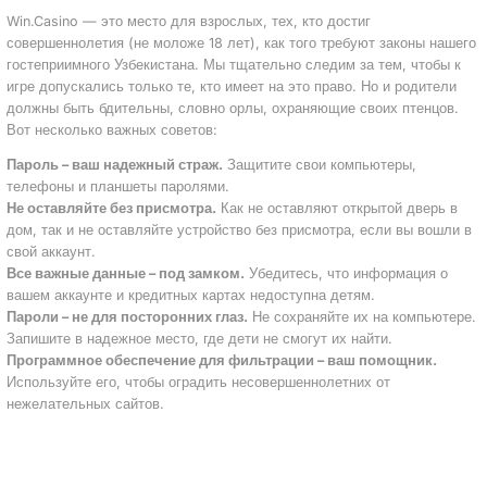
Win.Casino — это место для взрослых, тех, кто достиг
совершеннолетия (не моложе 18 лет), как того требуют законы нашего
гостеприимного Узбекистана. Мы тщательно следим за тем, чтобы к
игре допускались только те, кто имеет на это право. Но и родители
должны быть бдительны, словно орлы, охраняющие своих птенцов.
Вот несколько важных советов:
Пароль – ваш надежный страж.
Защитите свои компьютеры,
телефоны и планшеты паролями.
Не оставляйте без присмотра.
Как не оставляют открытой дверь в
дом, так и не оставляйте устройство без присмотра, если вы вошли в
свой аккаунт.
Все важные данные – под замком.
Убедитесь, что информация о
вашем аккаунте и кредитных картах недоступна детям.
Пароли – не для посторонних глаз.
Не сохраняйте их на компьютере.
Запишите в надежное место, где дети не смогут их найти.
Программное обеспечение для фильтрации – ваш помощник.
Используйте его, чтобы оградить несовершеннолетних от
нежелательных сайтов.